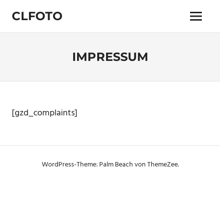
Zum
CLFOTO
Inhalt
Menü
springen
Fotograf
Christian
Lanegger
IMPRESSUM
aus
Oberösterreich
/
Linz
[gzd_complaints]
WordPress-Theme: Palm Beach von ThemeZee.