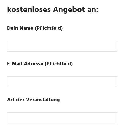
kostenloses Angebot an:
Dein Name (Pflichtfeld)
Bitte
E-Mail-Adresse (Pflichtfeld)
lasse
dieses
Feld
leer.
Bitte
Bitte
lasse
Art der Veranstaltung
lasse
dieses
dieses
Feld
Feld
leer.
leer.