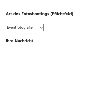
Bitte
Bitte
lasse
Art des Fotoshootings (Pflichtfeld)
lasse
dieses
dieses
Feld
Feld
leer.
leer.
Ihre Nachricht