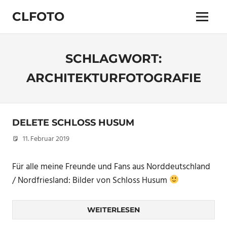
Zum
CLFOTO
Inhalt
Menü
springen
Fotograf
Christian
Lanegger
SCHLAGWORT:
aus
Oberösterreich
ARCHITEKTURFOTOGRAFIE
/
Linz
DELETE SCHLOSS HUSUM
11. Februar 2019
Christian
Für alle meine Freunde und Fans aus Norddeutschland
/ Nordfriesland: Bilder von Schloss Husum
WEITERLESEN