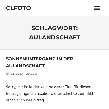
Zum
CLFOTO
Inhalt
Menü
springen
Fotograf
Christian
Lanegger
SCHLAGWORT:
aus
Oberösterreich
AULANDSCHAFT
/
Linz
SONNENUNTERGANG IN DER
AULANDSCHAFT
23. Dezember 2019
Christian
Sorry, mir ist leider kein besserer Titel für diesen
Beitrag eingefallen…aber die Geschichte zum Bild
erzähle ich im Beitrag….