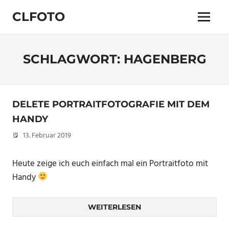
Zum
CLFOTO
Inhalt
Menü
springen
Fotograf
Christian
Lanegger
SCHLAGWORT:
HAGENBERG
aus
Oberösterreich
/
Linz
DELETE PORTRAITFOTOGRAFIE MIT DEM
HANDY
13. Februar 2019
Christian
Heute zeige ich euch einfach mal ein Portraitfoto mit
Handy
WEITERLESEN