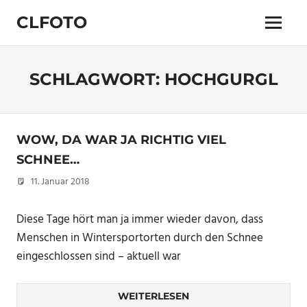
Zum
CLFOTO
Inhalt
Menü
springen
Fotograf
Christian
Lanegger
SCHLAGWORT:
HOCHGURGL
aus
Oberösterreich
/
Linz
WOW, DA WAR JA RICHTIG VIEL
SCHNEE…
11. Januar 2018
Christian
Diese Tage hört man ja immer wieder davon, dass
Menschen in Wintersportorten durch den Schnee
eingeschlossen sind – aktuell war
WEITERLESEN