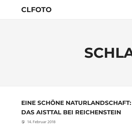
Zum
CLFOTO
Inhalt
springen
Fotograf
Christian
Lanegger
aus
Oberösterreich
SCHL
/
Linz
EINE SCHÖNE NATURLANDSCHAFT:
DAS AISTTAL BEI REICHENSTEIN
14. Februar 2018
Christian