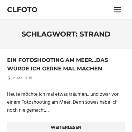
Zum
CLFOTO
Inhalt
Menü
springen
Fotograf
Christian
Lanegger
SCHLAGWORT:
STRAND
aus
Oberösterreich
/
Linz
EIN FOTOSHOOTING AM MEER…DAS
WÜRDE ICH GERNE MAL MACHEN
6. Mai 2019
Christian
Heute möchte ich mal etwas träumen…und zwar von
einem Fotoshooting am Meer. Denn sowas habe ich
noch nie gemacht….
WEITERLESEN