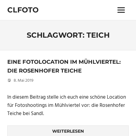
Zum
CLFOTO
Inhalt
Menü
springen
Fotograf
Christian
Lanegger
SCHLAGWORT:
TEICH
aus
Oberösterreich
/
Linz
EINE FOTOLOCATION IM MÜHLVIERTEL:
DIE ROSENHOFER TEICHE
8. Mai 2019
Christian
In diesem Beitrag stelle ich euch eine schöne Location
für Fotoshootings im Mühlviertel vor: die Rosenhofer
Teiche bei Sandl.
WEITERLESEN