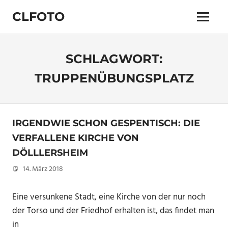
Zum
CLFOTO
Inhalt
Menü
springen
Fotograf
Christian
Lanegger
SCHLAGWORT:
aus
Oberösterreich
TRUPPENÜBUNGSPLATZ
/
Linz
IRGENDWIE SCHON GESPENTISCH: DIE
VERFALLENE KIRCHE VON
DÖLLLERSHEIM
14. März 2018
Christian
Eine versunkene Stadt, eine Kirche von der nur noch
der Torso und der Friedhof erhalten ist, das findet man
in