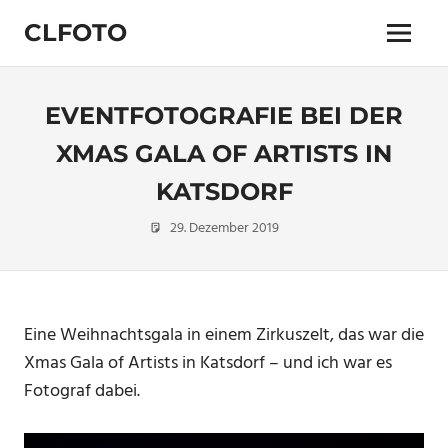
Zum
CLFOTO
Inhalt
Menü
springen
Fotograf
Christian
Lanegger
EVENTFOTOGRAFIE BEI DER
aus
Oberösterreich
XMAS GALA OF ARTISTS IN
/
KATSDORF
Linz
29. Dezember 2019
Christian
Eventfotografie
,
Pressefotografie
Eine Weihnachtsgala in einem Zirkuszelt, das war die
Xmas Gala of Artists in Katsdorf – und ich war es
Fotograf dabei.