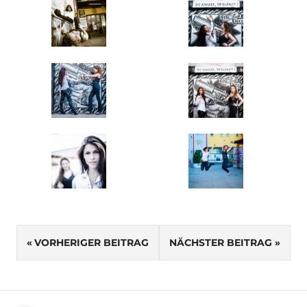
SCHLAGWÖRTER
Beitragsnavigation
FOTOSHOOTING
VORHERIGER BEITRAG
NÄCHSTER BEITRAG
FREUNDINNEN
FREUNDSCHAFTSSHOOTING