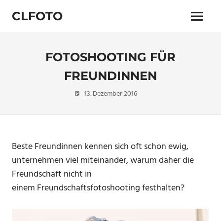
Zum
CLFOTO
Inhalt
Menü
springen
Fotograf
Christian
Lanegger
FOTOSHOOTING FÜR
aus
Oberösterreich
FREUNDINNEN
/
13. Dezember 2016
Christian
Portraitfotografie
Linz
Beste Freundinnen kennen sich oft schon ewig,
unternehmen viel miteinander, warum daher die
Freundschaft nicht in
einem Freundschaftsfotoshooting festhalten?