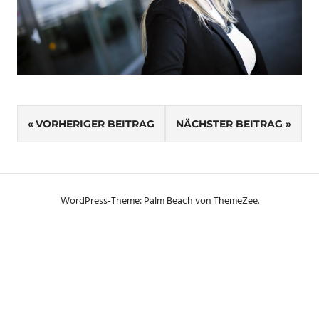
SCHLAGWÖRTER
Beitragsnavigation
BANDFOTOGRAF
VORHERIGER BEITRAG
NÄCHSTER BEITRAG
FOTOSHOOTING
LINZ
MUSIKDUO
WordPress-Theme: Palm Beach von ThemeZee.
MUSIKERSHOOOTING
PORTRAITFOTOGRAF
PORTRAITFOTOGRAFIE
SCHLOSSMUSEUM
LINZ