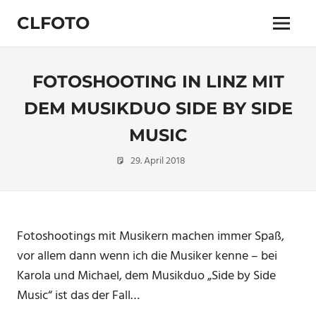
Zum
CLFOTO
Inhalt
Menü
springen
Fotograf
Christian
Lanegger
FOTOSHOOTING IN LINZ MIT
aus
Oberösterreich
DEM MUSIKDUO SIDE BY SIDE
/
MUSIC
Linz
29. April 2018
Christian
Portraitfotografie
Fotoshootings mit Musikern machen immer Spaß,
vor allem dann wenn ich die Musiker kenne – bei
Karola und Michael, dem Musikduo „Side by Side
Music“ ist das der Fall…