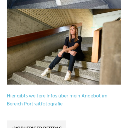
Hier gibts weitere Infos über mein Angebot im
Bereich Portraitfotografie
SCHLAGWÖRTER
Beitragsnavigation
VORHERIGER BEITRAG