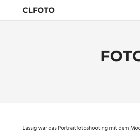
Zum
CLFOTO
Inhalt
springen
Fotograf
Christian
Lanegger
aus
Oberösterreich
FOT
/
Linz
Lässig war das Portraitfotoshooting mit dem Mod