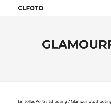
Zum
CLFOTO
Inhalt
springen
Fotograf
Christian
Lanegger
aus
Oberösterreich
GLAMOURF
/
Linz
Ein tolles Portraitshooting / Glamourfotoshooting