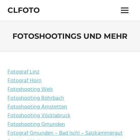
Zum
CLFOTO
Inhalt
Menü
springen
Fotograf
Christian
Lanegger
FOTOSHOOTINGS UND MEHR
aus
Oberösterreich
/
Linz
Fotograf Linz
Fotograf Horn
Fotoshooting Wels
Fotoshooting Rohrbach
Fotoshooting Amstetten
Fotoshooting Vöcklabruck
Fotoshooting Gmunden
Fotograf Gmunden – Bad Ischl – Salzkammergut