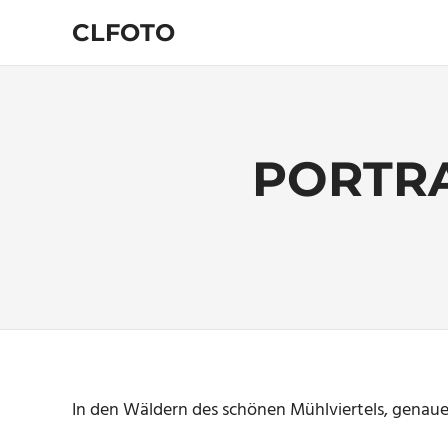
Zum
CLFOTO
Inhalt
springen
Fotograf
Christian
Lanegger
aus
Oberösterreich
PORTRA
/
Linz
In den Wäldern des schönen Mühlviertels, genauer