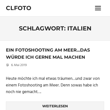
Zum
CLFOTO
Inhalt
Menü
springen
Fotograf
Christian
Lanegger
SCHLAGWORT:
ITALIEN
aus
Oberösterreich
/
Linz
EIN FOTOSHOOTING AM MEER…DAS
WÜRDE ICH GERNE MAL MACHEN
6. Mai 2019
Christian
Heute möchte ich mal etwas träumen…und zwar von
einem Fotoshooting am Meer. Denn sowas habe ich
noch nie gemacht….
WEITERLESEN