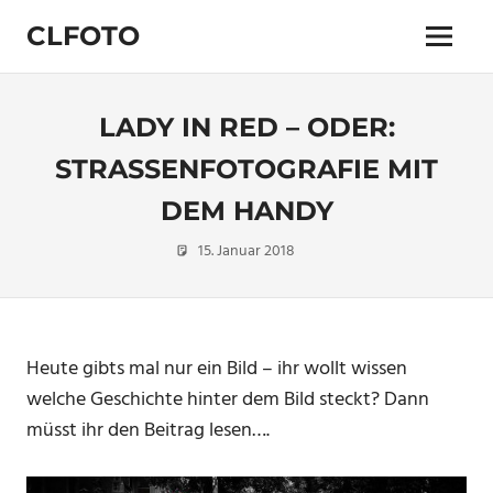
Zum
CLFOTO
Inhalt
Menü
springen
Fotograf
Christian
Lanegger
LADY IN RED – ODER:
aus
Oberösterreich
STRASSENFOTOGRAFIE MIT D
/
EM HANDY
Linz
15. Januar 2018
Christian
Fine Art
,
Reisefotografie
Heute gibts mal nur ein Bild – ihr wollt wissen
welche Geschichte hinter dem Bild steckt? Dann
müsst ihr den Beitrag lesen….