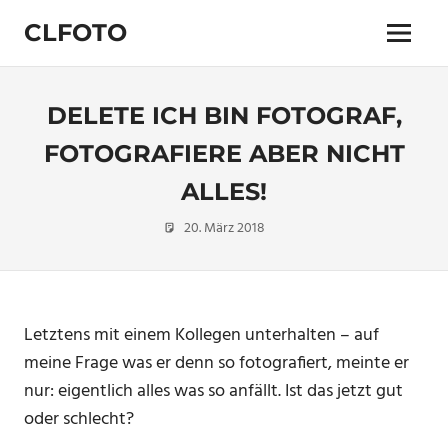
Zum
CLFOTO
Inhalt
Menü
springen
Fotograf
Christian
Lanegger
DELETE ICH BIN FOTOGRAF,
aus
Oberösterreich
FOTOGRAFIERE ABER NICHT
/
ALLES!
Linz
20. März 2018
Christian
Fotografie
Letztens mit einem Kollegen unterhalten – auf
meine Frage was er denn so fotografiert, meinte er
nur: eigentlich alles was so anfällt. Ist das jetzt gut
oder schlecht?