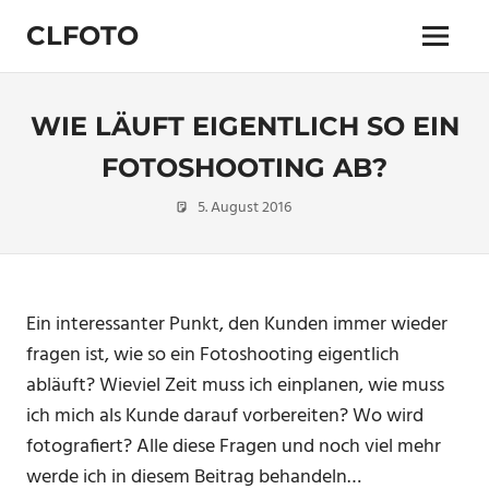
Zum
CLFOTO
Inhalt
Menü
springen
Fotograf
Christian
Lanegger
WIE LÄUFT EIGENTLICH SO EIN
aus
Oberösterreich
FOTOSHOOTING AB?
/
5. August 2016
Christian
Portraitfotografie
Linz
Ein interessanter Punkt, den Kunden immer wieder
fragen ist, wie so ein Fotoshooting eigentlich
abläuft? Wieviel Zeit muss ich einplanen, wie muss
ich mich als Kunde darauf vorbereiten? Wo wird
fotografiert? Alle diese Fragen und noch viel mehr
werde ich in diesem Beitrag behandeln…